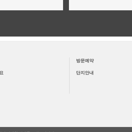
위치,입지,주변환경
단지설계,구성,평면설계
더보기
더보기
방문예약
요
단지안내